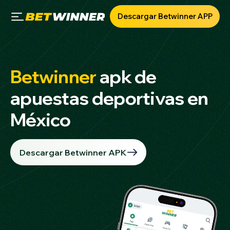
Descargar Betwinner APP
Betwinner
apk de
apuestas deportivas en
México
Descargar Betwinner APK