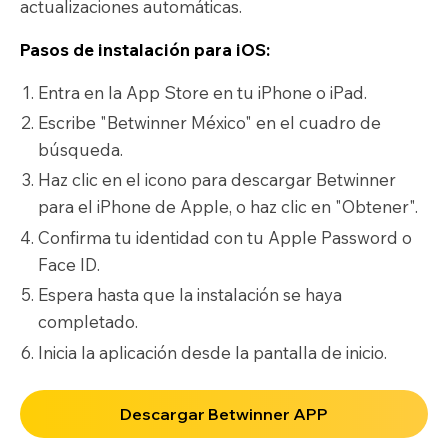
actualizaciones automáticas.
Pasos de instalación para iOS:
Entra en la App Store en tu iPhone o iPad.
Escribe "Betwinner México" en el cuadro de
búsqueda.
Haz clic en el icono para descargar Betwinner
para el iPhone de Apple, o haz clic en "Obtener".
Confirma tu identidad con tu Apple Password o
Face ID.
Espera hasta que la instalación se haya
completado.
Inicia la aplicación desde la pantalla de inicio.
Descargar Betwinner APP