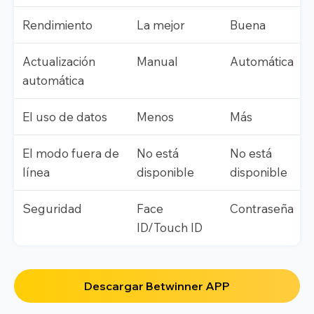
Rendimiento
La mejor
Buena
Actualización
Manual
Automática
automática
El uso de datos
Menos
Más
El modo fuera de
No está
No está
línea
disponible
disponible
Seguridad
Face
Contraseña
ID/Touch ID
Descargar Betwinner APP