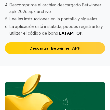
Descomprime el archivo descargado Betwinner
apk 2026 apk-archivo.
Lee las instrucciones en la pantalla y síguelas.
La aplicación está instalada, puedes registrarte y
utilizar el código de bono
LATAMTOP
.
Descargar Betwinner APP