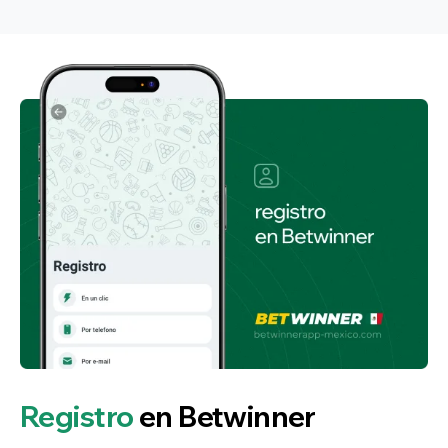
Registro
en Betwinner