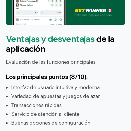
Ventajas y desventajas
de la
aplicación
Evaluación de las funciones principales:
Los principales puntos (8/10):
Interfaz de usuario intuitiva y moderna
Variedad de apuestas y juegos de azar
Transacciones rápidas
Servicio de atención al cliente
Buenas opciones de configuración