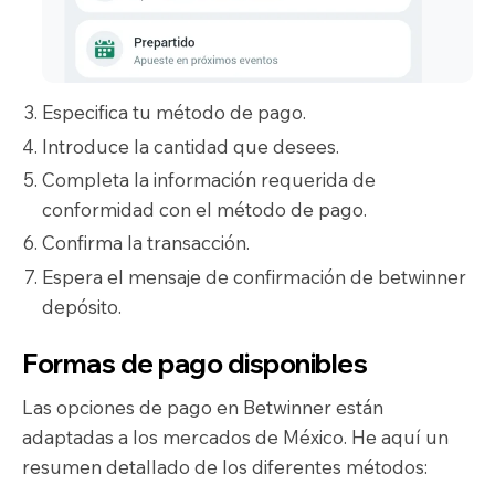
Especifica tu método de pago.
Introduce la cantidad que desees.
Completa la información requerida de
conformidad con el método de pago.
Confirma la transacción.
Espera el mensaje de confirmación de betwinner
depósito.
Formas de pago disponibles
Las opciones de pago en Betwinner están
adaptadas a los mercados de México. He aquí un
resumen detallado de los diferentes métodos: