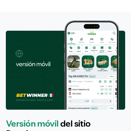
Versión móvil
del sitio